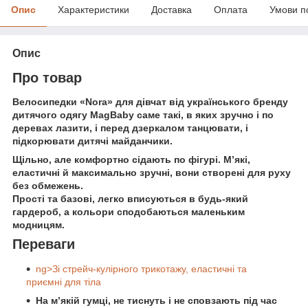
Опис
Характеристики
Доставка
Оплата
Умови п
Опис
Про товар
Велосипедки «Nora» для дівчат від українського бренду
дитячого одягу MagBaby саме такі, в яких зручно і по
деревах лазити, і перед дзеркалом танцювати, і
підкорювати дитячі майданчики.
Щільно, але комфортно сідають по фігурі. М’які,
еластичні й максимально зручні, вони створені для руху
без обмежень.
Прості та базові, легко вписуються в будь-який
гардероб, а кольори сподобаються маленьким
модницям.
Переваги
ng>Зі стрейч-кулірного трикотажу, еластичні та
приємні для тіла
На м’якій гумці, не тиснуть і не сповзають під час