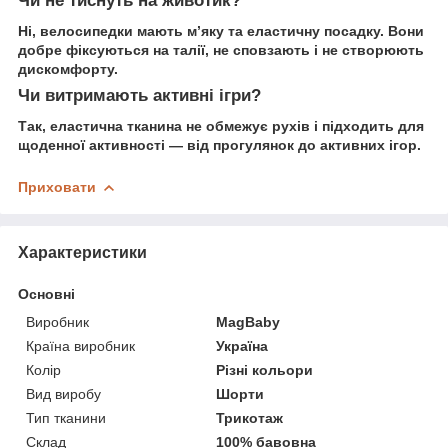
Чи не тиснуть на животик?
Ні, велосипедки мають м’яку та еластичну посадку. Вони
добре фіксуються на талії, не сповзають і не створюють
дискомфорту.
Чи витримають активні ігри?
Так, еластична тканина не обмежує рухів і підходить для
щоденної активності — від прогулянок до активних ігор.
Приховати
Характеристики
Основні
Виробник
MagBaby
Країна виробник
Україна
Колір
Різні кольори
Вид виробу
Шорти
Тип тканини
Трикотаж
Склад
100% бавовна