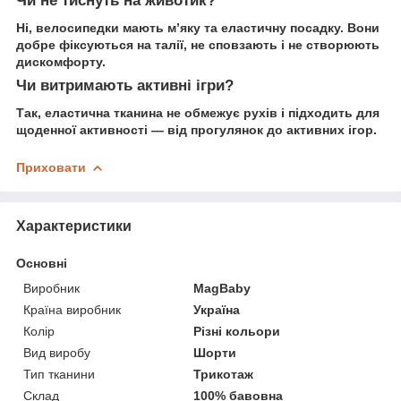
Чи не тиснуть на животик?
Ні, велосипедки мають м’яку та еластичну посадку. Вони
добре фіксуються на талії, не сповзають і не створюють
дискомфорту.
Чи витримають активні ігри?
Так, еластична тканина не обмежує рухів і підходить для
щоденної активності — від прогулянок до активних ігор.
Приховати
Характеристики
Основні
Виробник
MagBaby
Країна виробник
Україна
Колір
Різні кольори
Вид виробу
Шорти
Тип тканини
Трикотаж
Склад
100% бавовна