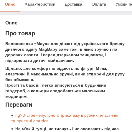
Опис
Характеристики
Доставка
Оплата
Умови п
Опис
Про товар
Велосипедки «Maya» для дівчат від українського бренду
дитячого одягу MagBaby саме такі, в яких зручно і по
деревах лазити, і перед дзеркалом танцювати, і
підкорювати дитячі майданчики.
Щільно, але комфортно сідають по фігурі. М’які,
еластичні й максимально зручні, вони створені для руху
без обмежень.
Прості та базові, легко вписуються в будь-який
гардероб, а кольори сподобаються маленьким
модницям.
Переваги
ng>Зі стрейч-кулірного трикотажу в рубчик, еластичні
та приємні для тіла
На м’якій гумці, не тиснуть і не сповзають під час