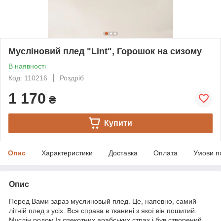
Мусліновий плед "Lint", Горошок на сизому
В наявності
Код: 110216
Роздріб
1 170
₴
Купити
Опис
Характеристики
Доставка
Оплата
Умови п
Опис
Перед Вами зараз муслиновый плед. Це, напевно, самий
літній плед з усіх. Вся справа в тканині з якої він пошитий.
Муслін родом Із спекотних арабських страх і був створений