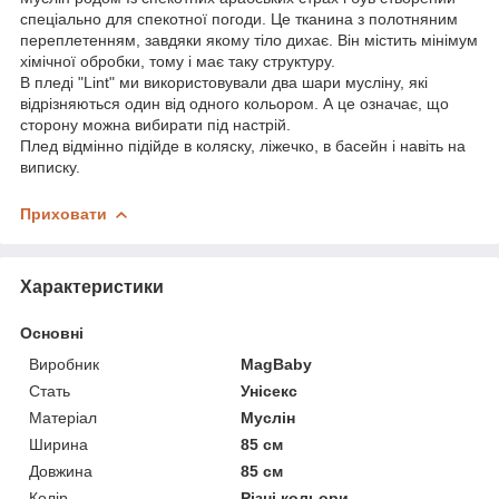
спеціально для спекотної погоди. Це тканина з полотняним
переплетенням, завдяки якому тіло дихає. Він містить мінімум
хімічної обробки, тому і має таку структуру.
В пледі "Lint" ми використовували два шари мусліну, які
відрізняються один від одного кольором. А це означає, що
сторону можна вибирати під настрій.
Плед відмінно підійде в коляску, ліжечко, в басейн і навіть на
виписку.
Приховати
Характеристики
Основні
Виробник
MagBaby
Стать
Унісекс
Матеріал
Муслін
Ширина
85 см
Довжина
85 см
Колір
Різні кольори