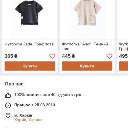
Футболка Jade, Графітова
Футболка "Alex", Темний
Футб
таш
Граф
365
445
495
₴
₴
Купити
Купити
Про нас
100% позитивних з 40 відгуків за рік
Працює з 25.03.2013
м. Харків
Харків, Україна