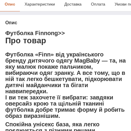
Опис
Характеристики
Доставка
Оплата
Умови п
Опис
Футболка Finnong>>
Про товар
Футболка «Finn» від українського
бренду дитячого одягу MagBaby — та, на
яку малюк покаже пальчиком,
вибираючи одяг зранку. А все тому, що в
ній так легко бешкетувати, підкорювати
дитячі майданчики та бігати
наввипередки.
І ви теж захочете її вибрати: завдяки
оверсайз крою та щільній тканині
футболка добре тримає форму й робить
образ виразнішим.
Спокійна унісекс база, яка легко
поєднується з різними речами