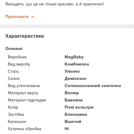
Виходить, що це не тільки красиво, а й практично!
Приховати
Характеристики
Основні
Виробник
MagBaby
Вид виробу
Комбінезон
Стать
Унісекс
Сезон
Демісезон
Вид утеплювача
Силіконізований синтепон
Матеріал верху
Велюр
Матеріал підкладки
Бавовна
Колір
Різні кольори
Застібка
Блискавка
Капюшон
Вшитий
Хутряна обробка
Ні