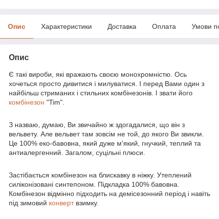
Опис
Характеристики
Доставка
Оплата
Умови п
Опис
Є такі вироби, які вражають своєю монохромністю. Ось
хочеться просто дивитися і милуватися. І перед Вами один з
найбільш стриманих і стильних комбінезонів. І звати його
комбінезон
"Tim".
З назваю, думаю, Ви звичайно ж здогадалися, що він з
вельвету. Але вельвет там зовсім не той, до якого Ви звикли.
Це 100% еко-бавовна, який дуже м'який, гнучкий, теплий та
антиалергенний. Загалом, суцільні плюси.
Застібається комбінезон на блискавку в ніжку. Утеплений
силіконізовані синтепоном. Підкладка 100% бавовна.
Комбінезон відмінно підходить на демісезонний період і навіть
під зимовий
конверт
взимку.