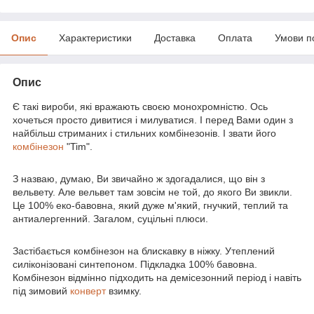
Опис
Характеристики
Доставка
Оплата
Умови п
Опис
Є такі вироби, які вражають своєю монохромністю. Ось
хочеться просто дивитися і милуватися. І перед Вами один з
найбільш стриманих і стильних комбінезонів. І звати його
комбінезон
"Tim".
З назваю, думаю, Ви звичайно ж здогадалися, що він з
вельвету. Але вельвет там зовсім не той, до якого Ви звикли.
Це 100% еко-бавовна, який дуже м'який, гнучкий, теплий та
антиалергенний. Загалом, суцільні плюси.
Застібається комбінезон на блискавку в ніжку. Утеплений
силіконізовані синтепоном. Підкладка 100% бавовна.
Комбінезон відмінно підходить на демісезонний період і навіть
під зимовий
конверт
взимку.