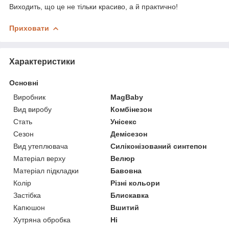
Виходить, що це не тільки красиво, а й практично!
Приховати
Характеристики
Основні
Виробник
MagBaby
Вид виробу
Комбінезон
Стать
Унісекс
Сезон
Демісезон
Вид утеплювача
Силіконізований синтепон
Матеріал верху
Велюр
Матеріал підкладки
Бавовна
Колір
Різні кольори
Застібка
Блискавка
Капюшон
Вшитий
Хутряна обробка
Ні