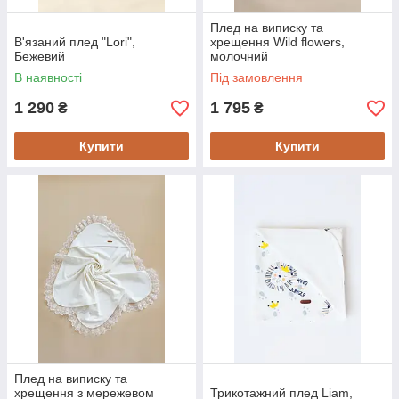
Плед на виписку та
В'язаний плед "Lori",
хрещення Wild flowers,
Бежевий
молочний
В наявності
Під замовлення
1 290
1 795
₴
₴
Купити
Купити
Плед на виписку та
хрещення з мережевом
Трикотажний плед Liam,