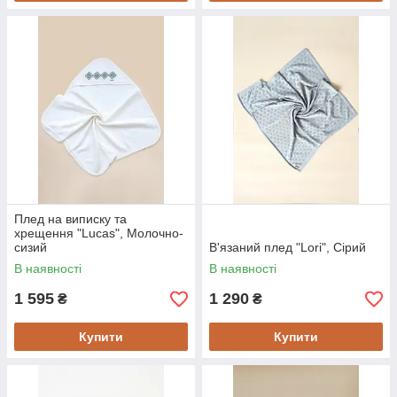
Плед на виписку та
хрещення "Lucas", Молочно-
сизий
В'язаний плед "Lori", Сірий
В наявності
В наявності
1 595
1 290
₴
₴
Купити
Купити