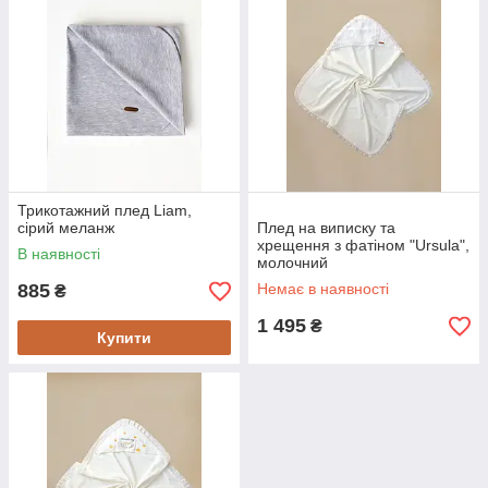
Трикотажний плед Liam,
сірий меланж
Плед на виписку та
хрещення з фатіном "Ursula",
В наявності
молочний
885
Немає в наявності
₴
1 495
₴
Купити