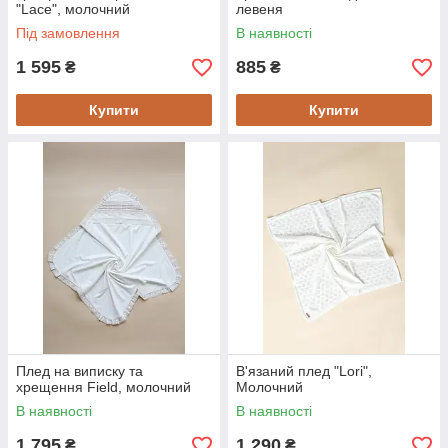
"Lace", молочний
левеня
Під замовлення
В наявності
1 595
885
₴
₴
Купити
Купити
Плед на виписку та
В'язаний плед "Lori",
хрещення Field, молочний
Молочний
В наявності
В наявності
1 795
1 290
₴
₴