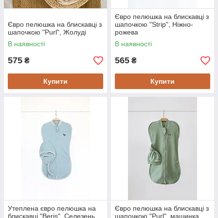
Євро пелюшка на блискавці з
Євро пелюшка на блискавці з
шапочкою "Strip", Ніжно-
шапочкою "Purl", Жолуді
рожева
В наявності
В наявності
575
565
₴
₴
Купити
Купити
Утеплена євро пелюшка на
Євро пелюшка на блискавці з
блискавці "Beris", Селезень
шапочкою "Purl", машинка