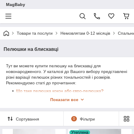
MagBaby
Товари та послуги
Немовлятам 0-12 місяців
Спальн
Пелюшки на блискавці
Тут ви можете купити пелюшку на блискавці для
новонародженого. У каталозі до Вашого вибору представлені
різні варіації пелюшок різних тональностей і розмірів.
Рекомендуємо статі до прочитання:
Що таке пелюшка кокон або євро-пелюшка?
Яку пелюшку вибрати кокон на блискавці або кокон
Показати все
на липучках?
Скільки потрібно пелюшок? Мій досвід сповивання.
Сортування
0
Фільтри
Утеплена