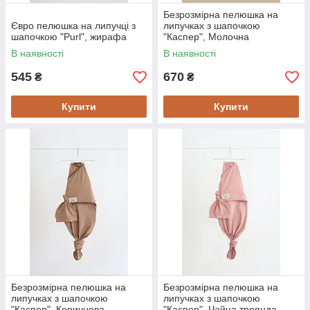
Безрозмірна пелюшка на
Євро пелюшка на липучці з
липучках з шапочкою
шапочкою "Purl", жирафа
"Каспер", Молочна
В наявності
В наявності
545
670
₴
₴
Купити
Купити
Безрозмірна пелюшка на
Безрозмірна пелюшка на
липучках з шапочкою
липучках з шапочкою
"Каспер", Коричнева
"Каспер", Чайна троянда