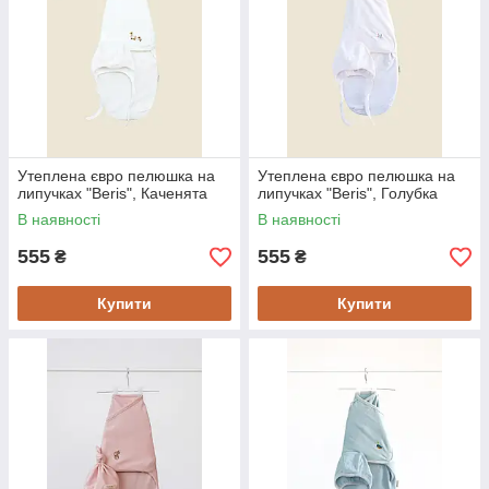
Утеплена євро пелюшка на
Утеплена євро пелюшка на
липучках "Beris", Каченята
липучках "Beris", Голубка
В наявності
В наявності
555
555
₴
₴
Купити
Купити