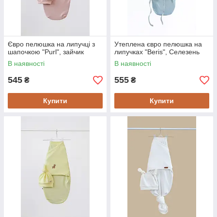
Євро пелюшка на липучці з
Утеплена євро пелюшка на
шапочкою "Purl", зайчик
липучках "Beris", Селезень
В наявності
В наявності
545
555
₴
₴
Купити
Купити